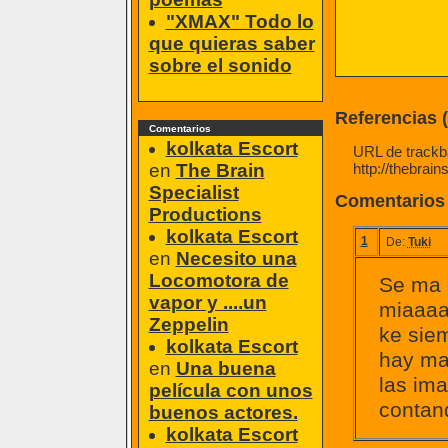
"XMAX" Todo lo
que quieras saber
sobre el sonido
Referencias 
Comentarios
kolkata Escort
URL de trackba
en
The Brain
http://thebrai
Specialist
Comentarios
Productions
kolkata Escort
1
De:
Tuki
en
Necesito una
Locomotora de
Se ma 
vapor y ....un
miaaaa,
Zeppelin
ke sie
kolkata Escort
hay mas
en
Una buena
las ima
película con unos
contand
buenos actores.
kolkata Escort