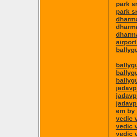
park s
park sr
dharma
dharma
dharma
airpor
ballyg
ballyg
ballyg
ballygu
jadavp
jadavp
jadavp
em by 
vedic 
vedic 
vedic 