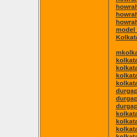
howrah
howrah
howrah 
model 
Kolkat
mkolka
kolkat
kolkat
kolkata
kolkat
durgap
durgap
durgap
kolkat
kolkat
kolkat
kolkat