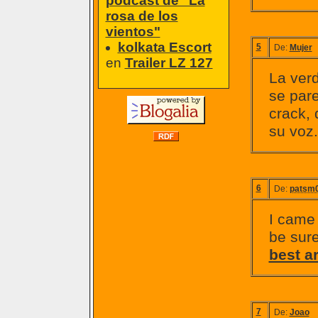
podcast de "La
rosa de los
vientos"
kolkata Escort
5
De:
Mujer
en
Trailer LZ 127
La verd
se pare
crack,
su voz.
6
De:
patsm
I came 
be sure
best a
7
De:
Joao