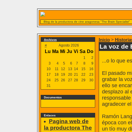
Blog de la productora de cine aragonesa "The Brain Specialist"
Inicio
>
Historia
Archivos
La voz de 
<
Agosto 2026
Lu
Ma
Mi
Ju
Vi
Sa
Do
1
2
...o lo que 
3
4
5
6
7
8
9
10
11
12
13
14
15
16
El pasado mi
17
18
19
20
21
22
23
grabar la vo
24
25
26
27
28
29
30
ello se enca
31
desplazo al 
responsable 
Documentos
agradecer el
Ramón Langa 
Enlaces
Pagina web de
época con el
la productora The
un tío muy d