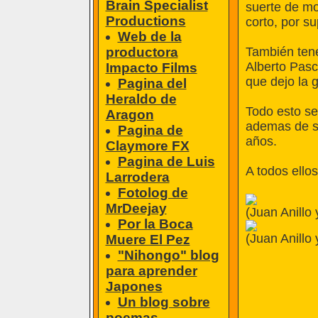
Brain Specialist
suerte de mo
Productions
corto, por s
Web de la
productora
También ten
Alberto Pascu
Impacto Films
que dejo la 
Pagina del
Heraldo de
Todo esto se
Aragon
ademas de se
Pagina de
años.
Claymore FX
Pagina de Luis
A todos ello
Larrodera
Fotolog de
MrDeejay
(Juan Anill
Por la Boca
(Juan Anillo 
Muere El Pez
"Nihongo" blog
para aprender
Japones
Un blog sobre
poemas