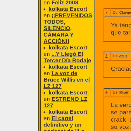
en
Feliz 2008
kolkata Escort
2
De:
Claymo
en
¡¡PREVENIDOS
TODOS,
Ya ten
SILENCIO,
que ta
CÁMARA Y
ACCIÓN!!
kolkata Escort
en
...Y Llegó El
3
De:
chus
Tercer Día Rodaje
kolkata Escort
Gracias
en
La voz de
Bruce Willis en el
LZ 127
kolkata Escort
4
De:
Mujer
en
ESTRENO LZ
La verd
127
kolkata Escort
se pare
en
El cartel
crack,
definitivo y un
su voz.